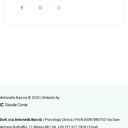
Antonella Bascia © 2025 | Website by
Dott.ssa Antonella Bascià
| Psicologa Clinica | P.IVA 05087880752 Via Gian
Antonio Boltraffio, 11 Milano MI | Tel: +39 327 612 7828 | Email: